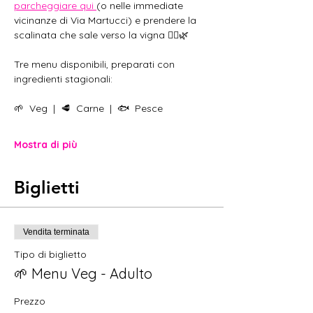
parcheggiare qui 
(o nelle immediate 
vicinanze di Via Martucci) e prendere la 
scalinata che sale verso la vigna 🚶‍♂️🌿
Tre menu disponibili, preparati con 
ingredienti stagionali:  
🌱  Veg  |  🥩  Carne  |  🐟  Pesce
Mostra di più
Biglietti
Vendita terminata
Tipo di biglietto
🌱 Menu Veg - Adulto
Prezzo