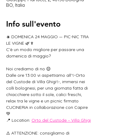
BO, Italia
Info sull'evento
☀️ DOMENICA 24 MAGGIO — PIC-NIC TRA 
LE VIGNE 🌿🍷
C’è un modo migliore per passare una 
domenica di maggio?
Noi crediamo di no 😌
Dalle ore 13:00 vi aspettiamo all’✨Orto 
del Custode di Villa Ghigi✨, immersi nei 
colli bolognesi, per una giornata fatta di 
chiacchiere sotto il sole, calici freschi, 
relax tra le vigne e un picnic firmato 
CUCINERIA in collaborazione con Capire 
💚
📍 Location: 
Orto del Custode – Villa Ghigi
⚠️ ATTENZIONE: consigliamo di 